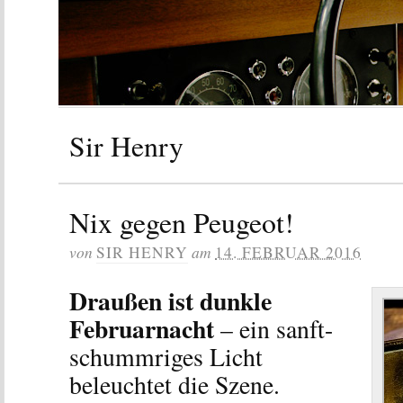
Sir Henry
Nix gegen Peugeot!
von
am
SIR HENRY
14. FEBRUAR 2016
Draußen ist dunkle
Februarnacht
– ein sanft-
schummriges Licht
beleuchtet die Szene.