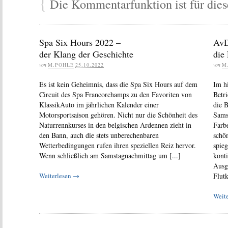
{
Die Kommentarfunktion ist für diese
Spa Six Hours 2022 –
AvD
der Klang der Geschichte
die
von
M.POHLE
25.10.2022
von
M
Es ist kein Geheimnis, dass die Spa Six Hours auf dem
Im hi
Circuit des Spa Francorchamps zu den Favoriten von
Betr
KlassikAuto im jährlichen Kalender einer
die 
Motorsportsaison gehören. Nicht nur die Schönheit des
Samst
Naturrennkurses in den belgischen Ardennen zieht in
Farb
den Bann, auch die stets unberechenbaren
schö
Wetterbedingungen rufen ihren speziellen Reiz hervor.
spieg
Wenn schließlich am Samstagnachmittag um [...]
kont
Ausg
Weiterlesen →
Flut
Weit