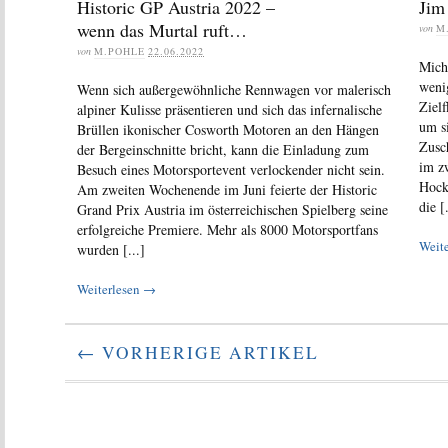
Historic GP Austria 2022 –
Jim
wenn das Murtal ruft…
von
M
von
M.POHLE
22.06.2022
Micha
weni
Wenn sich außergewöhnliche Rennwagen vor malerisch
Zielf
alpiner Kulisse präsentieren und sich das infernalische
um s
Brüllen ikonischer Cosworth Motoren an den Hängen
Zusc
der Bergeinschnitte bricht, kann die Einladung zum
im z
Besuch eines Motorsportevent verlockender nicht sein.
Hock
Am zweiten Wochenende im Juni feierte der Historic
die [.
Grand Prix Austria im österreichischen Spielberg seine
erfolgreiche Premiere. Mehr als 8000 Motorsportfans
Weit
wurden [...]
Weiterlesen →
← VORHERIGE ARTIKEL