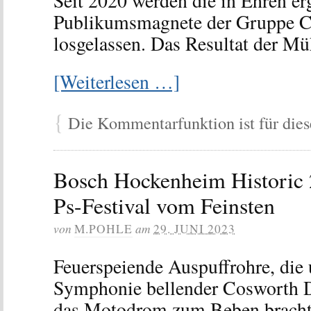
Seit 2020 werden die in Ehren er
Publikumsmagnete der Gruppe C 
losgelassen. Das Resultat der M
[Weiterlesen …]
{
Die Kommentarfunktion ist für diese
Bosch Hockenheim Historic 
Ps-Festival vom Feinsten
von
am
M.POHLE
29. JUNI 2023
Feuerspeiende Auspuffrohre, die 
Symphonie bellender Cosworth 
das Motodrom zum Beben brachte